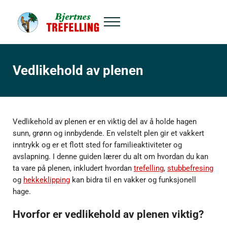
Hopp til hovedinnhold
Skip to header right navigation
Skip to site footer
Menu
Bjertnes Trefelling
Vedlikehold av plenen
Vedlikehold av plenen er en viktig del av å holde hagen
sunn, grønn og innbydende. En velstelt plen gir et vakkert
inntrykk og er et flott sted for familieaktiviteter og
avslapning. I denne guiden lærer du alt om hvordan du kan
ta vare på plenen, inkludert hvordan
trefelling
,
stubbefresing
og
hekkeklipping
kan bidra til en vakker og funksjonell
hage.
Hvorfor er vedlikehold av plenen viktig?