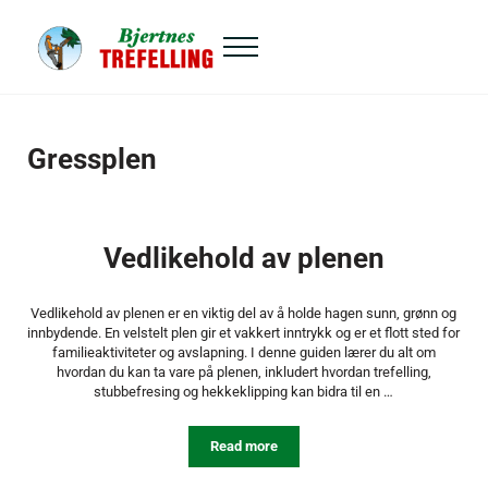
Hopp til hovedinnhold
Skip to header right navigation
Skip to site footer
Menu
Bjertnes Trefelling
Gressplen
Vedlikehold av plenen
Vedlikehold av plenen er en viktig del av å holde hagen sunn, grønn og
innbydende. En velstelt plen gir et vakkert inntrykk og er et flott sted for
familieaktiviteter og avslapning. I denne guiden lærer du alt om
hvordan du kan ta vare på plenen, inkludert hvordan trefelling,
stubbefresing og hekkeklipping kan bidra til en …
Read more
Vedlikehold av plenen