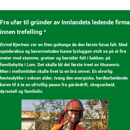
Fra ufør til gründer av Innlandets ledende firma
innen trefelling
*
Eivind Bjertnes var en liten guttunge da den første furua falt. Med
speiderøksa og bevermetoden kunne lysluggen stolt se på at fire
meter med stamme, greiner og barnåler falt i bakken, på
familiehytta i Lom. Det skulle bli det første treet av titusenvis.
Men i mellomtiden skulle livet ta en brå omvei. En alvorlig
hesteulykke i voksen alder, tvang den energiske, hardtarbeidende
karen til å ta en ufrivillig pause fra gårdsdrift, skogsarbeid,
dyrestell og familieliv.