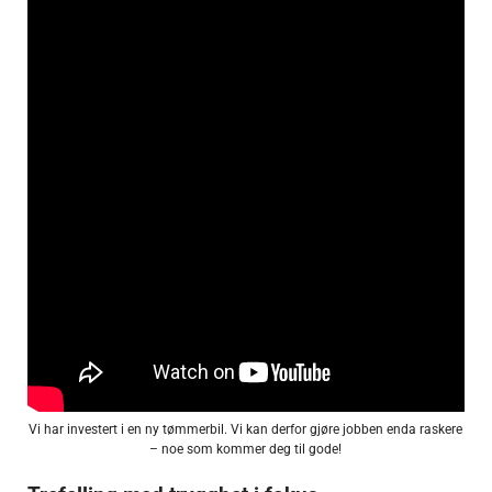
Vi har investert i en ny tømmerbil. Vi kan derfor gjøre jobben enda raskere
– noe som kommer deg til gode!