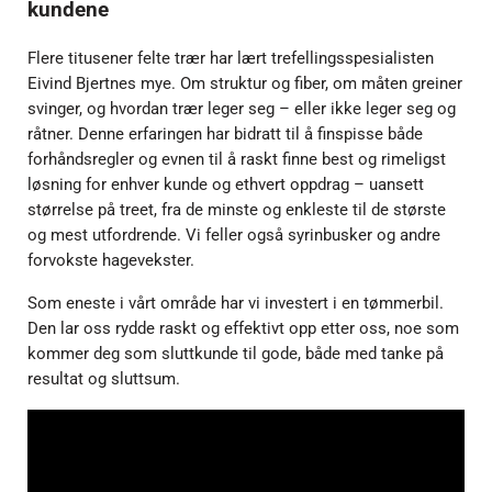
kundene
Flere titusener felte trær har lært trefellingsspesialisten
Eivind Bjertnes mye. Om struktur og fiber, om måten greiner
svinger, og hvordan trær leger seg – eller ikke leger seg og
råtner. Denne erfaringen har bidratt til å finspisse både
forhåndsregler og evnen til å raskt finne best og rimeligst
løsning for enhver kunde og ethvert oppdrag – uansett
størrelse på treet, fra de minste og enkleste til de største
og mest utfordrende. Vi feller også syrinbusker og andre
forvokste hagevekster.
Som eneste i vårt område har vi investert i en tømmerbil.
Den lar oss rydde raskt og effektivt opp etter oss, noe som
kommer deg som sluttkunde til gode, både med tanke på
resultat og sluttsum.