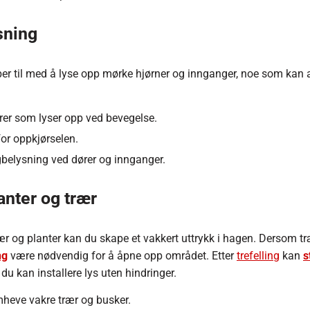
sning
per til med å lyse opp mørke hjørner og innganger, noe som kan
er som lyser opp ved bevegelse.
for oppkjørselen.
belysning ved dører og innganger.
anter og trær
ær og planter kan du skape et vakkert uttrykk i hagen. Dersom træ
ng
være nødvendig for å åpne opp området. Etter
trefelling
kan
s
 du kan installere lys uten hindringer.
mheve vakre trær og busker.