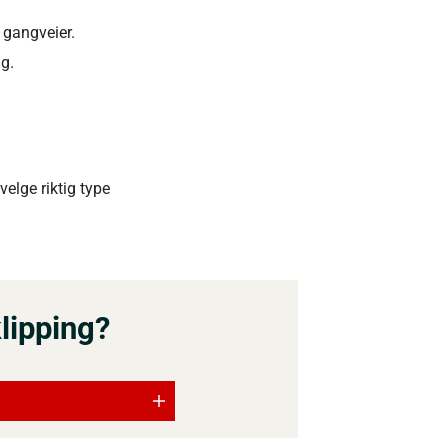
 gangveier.
g.
velge riktig type
klipping?