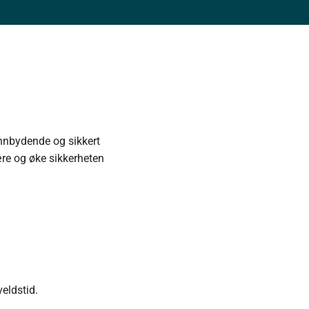
innbydende og sikkert
ære og øke sikkerheten
eldstid.