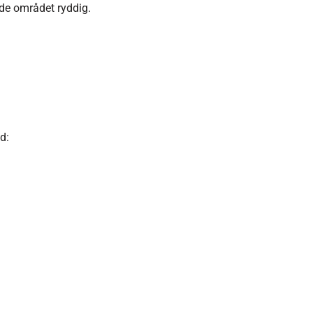
lde området ryddig.
d: