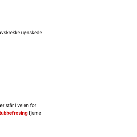
 avskrekke uønskede
r står i veien for
tubbefresing
fjerne