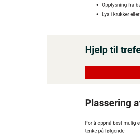
Opplysning fra ba
Lys i krukker elle
Hjelp til tre
Plassering av
For å oppnå best mulig e
tenke på følgende: