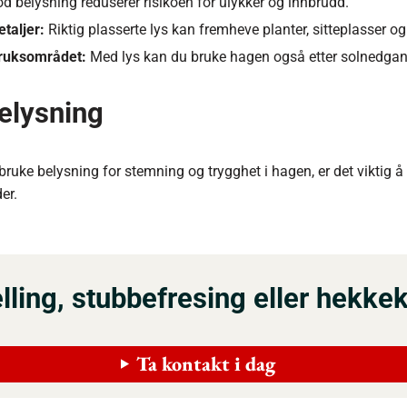
d belysning reduserer risikoen for ulykker og innbrudd.
taljer:
Riktig plasserte lys kan fremheve planter, sitteplasser og
bruksområdet:
Med lys kan du bruke hagen også etter solnedgan
elysning
ruke belysning for stemning og trygghet i hagen, er det viktig å 
er.
felling, stubbefresing eller hekke
Ta kontakt i dag