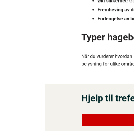
Økt sikkerhet:
Go
Fremheving av de
Forlengelse av 
Typer hageb
Når du vurderer hvordan b
belysning for ulike områd
Hjelp til tre