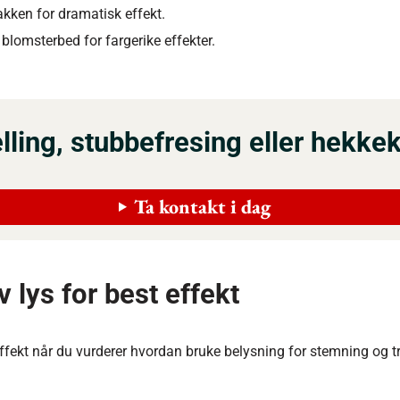
kken for dramatisk effekt.
r blomsterbed for fargerike effekter.
felling, stubbefresing eller hekke
Ta kontakt i dag
 lys for best effekt
ffekt når du vurderer hvordan bruke belysning for stemning og t