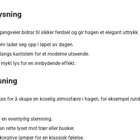
ysning
angveier bidrar til sikker ferdsel og gir hagen et elegant uttrykk.
m lader seg opp i løpet av dagen.
 langs kantstein for et moderne utseende.
mykt lys for en innbydende effekt.
sning
s for å skape en koselig atmosfære i hagen, for eksempel rundt 
 en eventyrlig stemning.
n rette lyset mot trær eller busker.
korative lamper for en klassisk følelse.